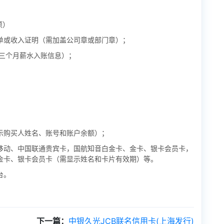
项）
单或收入证明（需加盖公司章或部门章）；
近三个月薪水入账信息）；
示购买人姓名、账号和账户余额）；
移动、中国联通贵宾卡，国航知音白金卡、金卡、银卡会员卡，
金卡、银卡会员卡（需显示姓名和卡片有效期）等。
台。
下一篇：
中银久光JCB联名信用卡(上海发行)