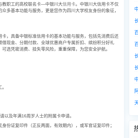
与教职工的高校联名卡—中银川大
信用卡
。中银川大信用卡不仅
的众多基本功能与服务，更是您作为四川大学校友身份的象征，
用卡，具备中银标准信用卡的基本功能与服务，包括先消费后还
预借现金、分期付款、全球优惠商户专属折扣、缤纷积分好礼
、可选凭密消费、挂失零风险，重重保障，为您安全护航。
工。
卡申请以及年满16周岁人士的附属卡申请。
民身份证复印件（正反两面，有效期内），或军官证复印件；