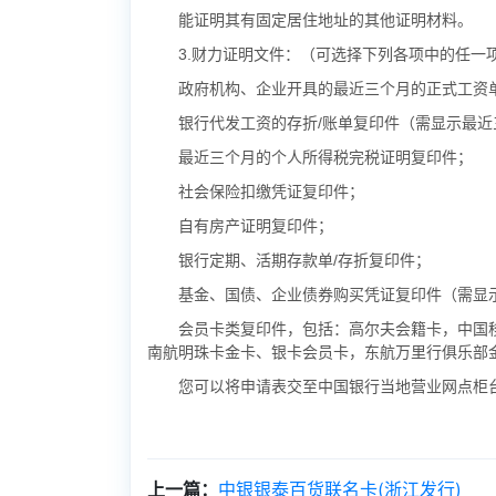
能证明其有固定居住地址的其他证明材料。
3.财力证明文件：（可选择下列各项中的任一
政府机构、企业开具的最近三个月的正式工资
银行代发工资的存折/账单复印件（需显示最
最近三个月的个人所得税完税证明复印件；
社会保险扣缴凭证复印件；
自有房产证明复印件；
银行定期、活期存款单/存折复印件；
基金、国债、企业债券购买凭证复印件（需显
会员卡类复印件，包括：高尔夫会籍卡，中国
南航明珠卡金卡、银卡会员卡，东航万里行俱乐部
您可以将申请表交至中国银行当地营业网点柜
上一篇：
中银银泰百货联名卡(浙江发行)