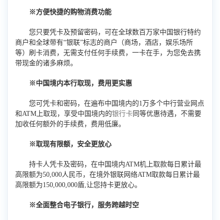
※方便快捷的购物消费功能
您只要凭卡及预留密码，可在全球数百万家中国银行特约
商户和全球带有“银联”标志的商户（商场，酒店，娱乐场所
等）刷卡消费，无需支付任何手续费，一卡在手，为您免去携
带现金的诸多麻烦。
※中国境内本行取现，费用更实惠
您可凭卡和密码，在遍布中国境内的1万多个中行营业网点
和ATM上取现，享受中国境内的
银行卡
同等优惠待遇，不需要
加收任何额外的手续费，费用低廉。
※取现有限额，安全更放心
持卡人凭卡及密码，在中国境内ATM机上取款每日累计最
高限额为50,000人民币，在境外银联网络ATM取款每日累计最
高限额为150,000,000盾,让您持卡更放心。
※全面整合电子银行，服务跨越时空