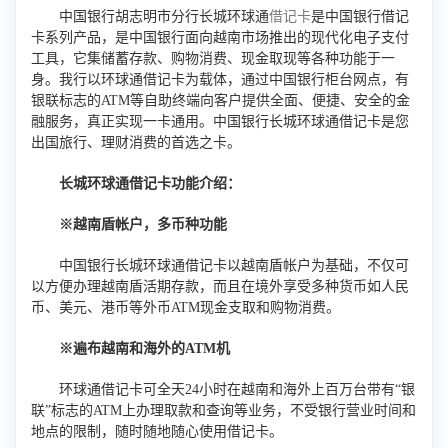
中国银行胡志明市分行长城环球通
借记卡
是中国银行借记
卡系列产品，是中国银行面向越南市场推出的现代化电子支付
工具，它集储蓄存款、购物消费、现金取现等各种功能于一
身。我行以环球通借记卡为载体，通过中国银行柜台网点，有
银联标志的ATM等自助终端向客户提供全面、便捷、安全的金
融服务，真正实现一卡通用。中国银行长城环球通借记卡是您
出国旅行、理财消费的首选之卡。
长城环球通借记卡功能介绍：
※
越南盾帐户，多币种功能
中国银行长城环球通借记卡以越南盾帐户为基础，不仅可
以方便办理越南盾活期存款，而且在境外享受多种货币如人民
币、美元、港币等外币ATM现金支取和购物消费。
※遍布越南和海外的ATM机
环球通借记卡可全天24小时在越南和海外上百万台带有“银
联”标志的ATM上办理取款和查询等业务，不受银行营业时间和
地点的限制，随时随地随心使用借记卡。